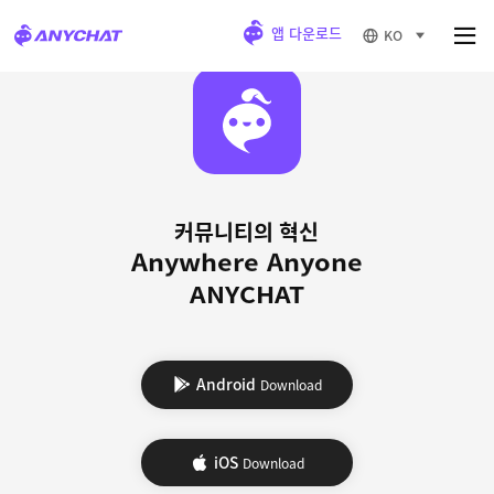
็อต
สล็อต
สล็อต
สล็อต
U31 Gaming
U31 Gaming
สล็อต
สล็อต
สล็อต
สล็อต
สล็อ
KO
커뮤니티의 혁신
Anywhere Anyone
ANYCHAT