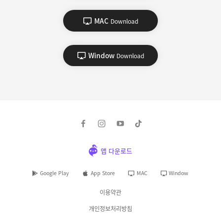
이용약관
개인정보처리방침